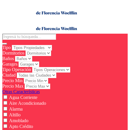
Tipo
Dormitorios
Baños
Garages
Tipo Operación
Ciudad
Precio Min
Precio Max
Otras Características
Agua Corriente
Aire Acondicionado
Alarma
Altillo
Amoblado
Apto Crédito