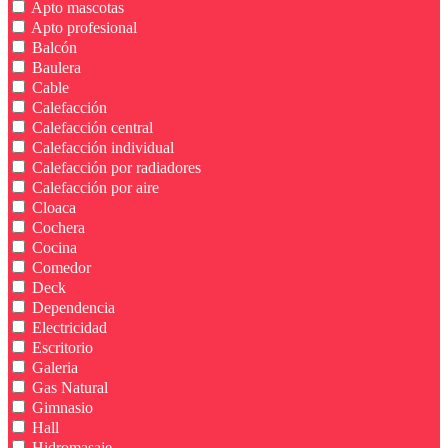
Apto mascotas
Apto profesional
Balcón
Baulera
Cable
Calefacción
Calefacción central
Calefacción individual
Calefacción por radiadores
Calefacción por aire
Cloaca
Cochera
Cocina
Comedor
Deck
Dependencia
Electricidad
Escritorio
Galeria
Gas Natural
Gimnasio
Hall
Hidromasaje