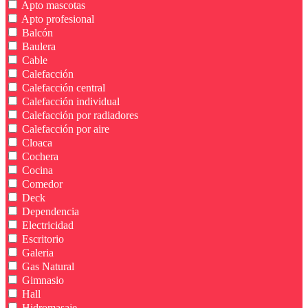
Apto mascotas
Apto profesional
Balcón
Baulera
Cable
Calefacción
Calefacción central
Calefacción individual
Calefacción por radiadores
Calefacción por aire
Cloaca
Cochera
Cocina
Comedor
Deck
Dependencia
Electricidad
Escritorio
Galeria
Gas Natural
Gimnasio
Hall
Hidromasaje