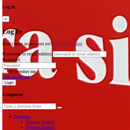
Log in
×
Log In
Don’t have an account yet?
Sign up for free
Username or email address
Password
Remember me
Lost password
Login
Comparar
Empresa
Quienes Somos
Nuestro Equipo