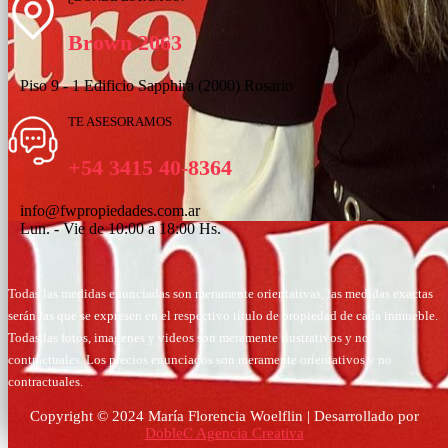
Brown 2063
Piso 9 - 1 Edificio Sapphira (2000) Rosario
TE ASESORAMOS
+54 3415 40-8364
info@fwpropiedades.com.ar
Lun. - Vie de 10:00 a 18:00 Hs.
Todas las medidas enunciadas son meramente orientativas, las medidas exactas
serán las que se expresen en el respectivo título de propiedad de cada inmueble.
Todas las fotos, imagenes y videos son meramente ilustrativos y no
contractuales. Los precios enunciados son meramente orientativos y no
contractuales.
Copyright © 2024 María Florencia Woelflin | Desarrollado por
DobleC Agencia Creativa