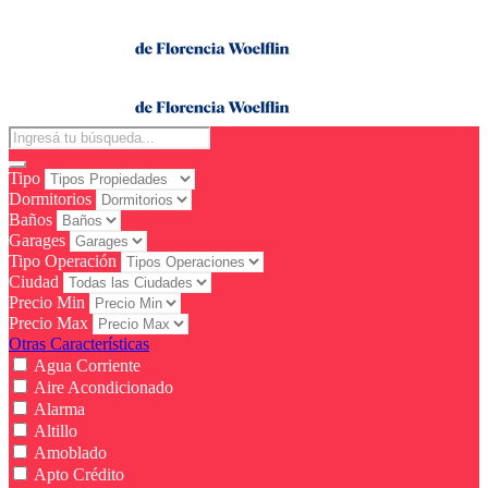
Tipo
Dormitorios
Baños
Garages
Tipo Operación
Ciudad
Precio Min
Precio Max
Otras Características
Agua Corriente
Aire Acondicionado
Alarma
Altillo
Amoblado
Apto Crédito