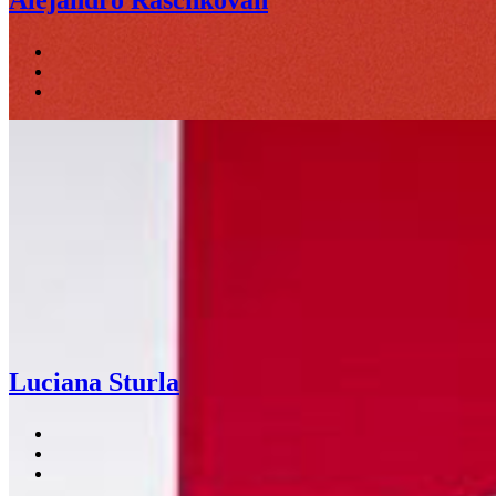
Alejandro Raschkovan
Luciana Sturla