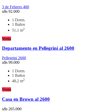
3 de Febrero 400
u$s
92.000
1 Dorm.
1 Baños
2
51,1 m
Venta
Departamento en Pellegrini al 2600
Pellegrini 2600
u$s
99.000
1 Dorm.
1 Baños
2
48,2 m
Venta
Casa en Brown al 2600
u$s
265.000