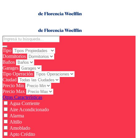
Tipo
Dormitorios
Baños
Garages
Tipo Operación
Ciudad
Precio Min
Precio Max
Otras Características
Agua Corriente
Aire Acondicionado
Alarma
Altillo
Amoblado
Apto Crédito