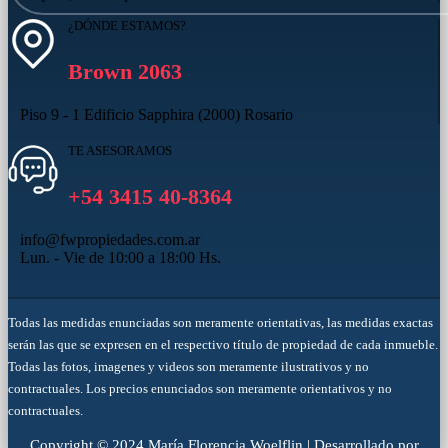
¿DÓNDE ESTAMOS?
Brown 2063
Piso 9 - 1 Edificio Sapphira (2000) Rosario
TE ASESORAMOS
+54 3415 40-8364
info@fwpropiedades.com.ar
Lun. - Vie de 10:00 a 18:00 Hs.
Todas las medidas enunciadas son meramente orientativas, las medidas exactas
serán las que se expresen en el respectivo título de propiedad de cada inmueble.
Todas las fotos, imagenes y videos son meramente ilustrativos y no
contractuales. Los precios enunciados son meramente orientativos y no
contractuales.
Copyright © 2024 María Florencia Woelflin | Desarrollado por