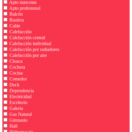
Apto mascotas
Apto profesional
Balcón
Baulera
Cable
Calefacción
Calefacción central
Calefacción individual
Calefacción por radiadores
Calefacción por aire
Cloaca
Cochera
Cocina
Comedor
Deck
Dependencia
Electricidad
Escritorio
Galeria
Gas Natural
Gimnasio
Hall
Hidromasaje