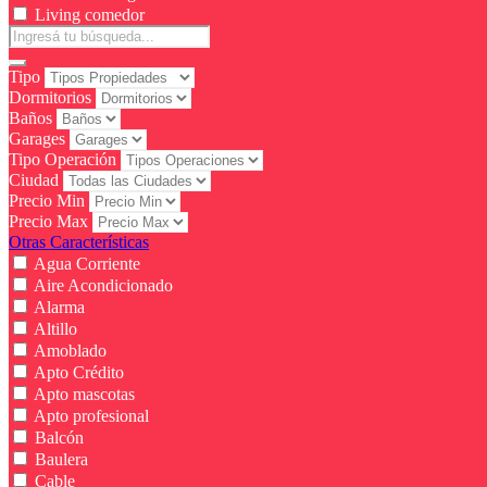
Living comedor
Tipo
Dormitorios
Baños
Garages
Tipo Operación
Ciudad
Precio Min
Precio Max
Otras Características
Agua Corriente
Aire Acondicionado
Alarma
Altillo
Amoblado
Apto Crédito
Apto mascotas
Apto profesional
Balcón
Baulera
Cable