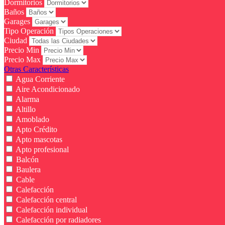
Dormitorios
Baños
Garages
Tipo Operación
Ciudad
Precio Min
Precio Max
Otras Características
Agua Corriente
Aire Acondicionado
Alarma
Altillo
Amoblado
Apto Crédito
Apto mascotas
Apto profesional
Balcón
Baulera
Cable
Calefacción
Calefacción central
Calefacción individual
Calefacción por radiadores