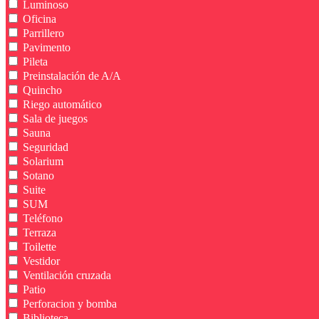
Luminoso
Oficina
Parrillero
Pavimento
Pileta
Preinstalación de A/A
Quincho
Riego automático
Sala de juegos
Sauna
Seguridad
Solarium
Sotano
Suite
SUM
Teléfono
Terraza
Toilette
Vestidor
Ventilación cruzada
Patio
Perforacion y bomba
Biblioteca