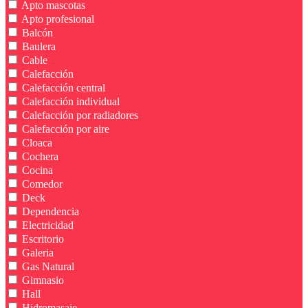
Apto mascotas
Apto profesional
Balcón
Baulera
Cable
Calefacción
Calefacción central
Calefacción individual
Calefacción por radiadores
Calefacción por aire
Cloaca
Cochera
Cocina
Comedor
Deck
Dependencia
Electricidad
Escritorio
Galeria
Gas Natural
Gimnasio
Hall
Hidromasaje