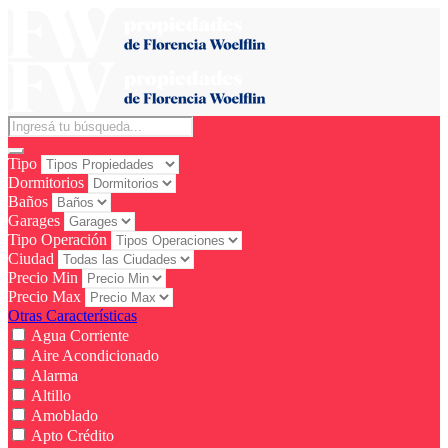
Tipo
Dormitorios
Baños
Garages
Tipo Operación
Ciudad
Precio Min
Precio Max
Otras Características
Agua Corriente
Aire Acondicionado
Alarma
Altillo
Amoblado
Apto Crédito