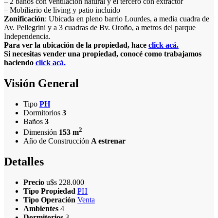
– 2 baños con ventilación natural y el tercero con extractor
– Mobiliario de living y patio incluido
Zonificación
: Ubicada en pleno barrio Lourdes, a media cuadra de
Av. Pellegrini y a 3 cuadras de Bv. Oroño, a metros del parque
Independencia.
Para ver la ubicación de la propiedad, hace
click acá.
Si necesitas vender una propiedad, conocé como trabajamos
haciendo
click acá.
Visión General
Tipo
PH
Dormitorios
3
Baños
3
2
Dimensión
153 m
Año de Construcción
A estrenar
Detalles
Precio
u$s
228.000
Tipo Propiedad
PH
Tipo Operación
Venta
Ambientes
4
Dormitorios
3