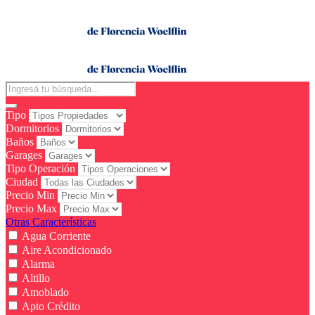
Tipo
Dormitorios
Baños
Garages
Tipo Operación
Ciudad
Precio Min
Precio Max
Otras Características
Agua Corriente
Aire Acondicionado
Alarma
Altillo
Amoblado
Apto Crédito