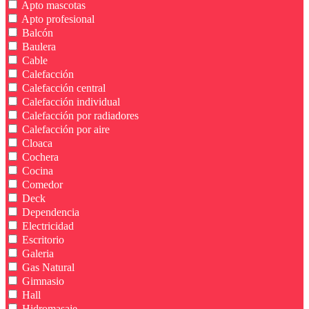
Apto mascotas
Apto profesional
Balcón
Baulera
Cable
Calefacción
Calefacción central
Calefacción individual
Calefacción por radiadores
Calefacción por aire
Cloaca
Cochera
Cocina
Comedor
Deck
Dependencia
Electricidad
Escritorio
Galeria
Gas Natural
Gimnasio
Hall
Hidromasaje