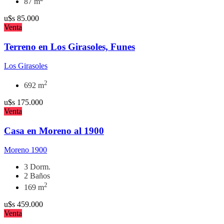
87 m
u$s
85.000
Venta
Terreno en Los Girasoles, Funes
Los Girasoles
2
692 m
u$s
175.000
Venta
Casa en Moreno al 1900
Moreno 1900
3 Dorm.
2 Baños
2
169 m
u$s
459.000
Venta