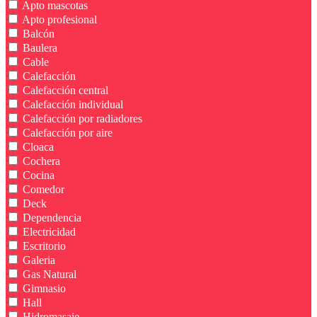
Apto mascotas
Apto profesional
Balcón
Baulera
Cable
Calefacción
Calefacción central
Calefacción individual
Calefacción por radiadores
Calefacción por aire
Cloaca
Cochera
Cocina
Comedor
Deck
Dependencia
Electricidad
Escritorio
Galeria
Gas Natural
Gimnasio
Hall
Hidromasaje