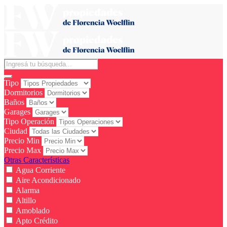
Tipo
Dormitorios
Baños
Garages
Tipo Operación
Ciudad
Precio Min
Precio Max
Otras Características
Agua Corriente
Aire Acondicionado
Alarma
Altillo
Amoblado
Apto Crédito