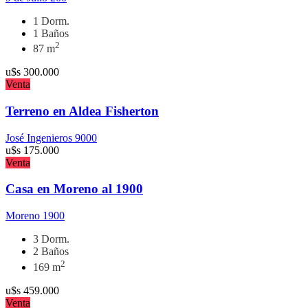
1 Dorm.
1 Baños
2
87 m
u$s
300.000
Venta
Terreno en Aldea Fisherton
José Ingenieros 9000
u$s
175.000
Venta
Casa en Moreno al 1900
Moreno 1900
3 Dorm.
2 Baños
2
169 m
u$s
459.000
Venta