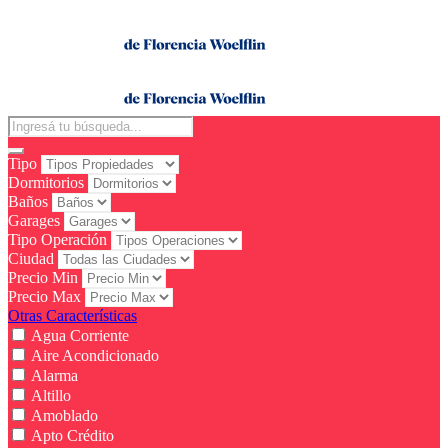
Tipo
Dormitorios
Baños
Garages
Tipo Operación
Ciudad
Precio Min
Precio Max
Otras Características
Agua Corriente
Aire Acondicionado
Alarma
Altillo
Amoblado
Apto Crédito