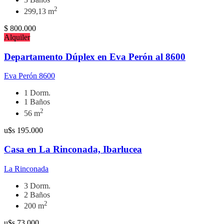
2
299,13 m
$
800.000
Alquiler
Departamento Dúplex en Eva Perón al 8600
Eva Perón 8600
1 Dorm.
1 Baños
2
56 m
u$s
195.000
Casa en La Rinconada, Ibarlucea
La Rinconada
3 Dorm.
2 Baños
2
200 m
u$s
73.000