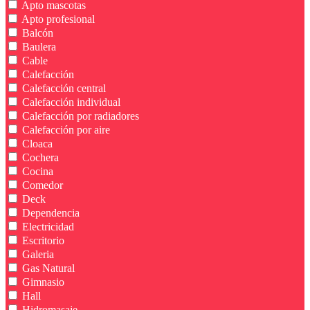
Apto mascotas
Apto profesional
Balcón
Baulera
Cable
Calefacción
Calefacción central
Calefacción individual
Calefacción por radiadores
Calefacción por aire
Cloaca
Cochera
Cocina
Comedor
Deck
Dependencia
Electricidad
Escritorio
Galeria
Gas Natural
Gimnasio
Hall
Hidromasaje