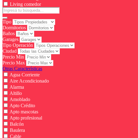
Living comedor
Tipo
Dormitorios
Baños
Garages
Tipo Operación
Ciudad
Precio Min
Precio Max
Otras Características
Agua Corriente
Aire Acondicionado
Alarma
Altillo
Amoblado
Apto Crédito
Apto mascotas
Apto profesional
Balcón
Baulera
Cable