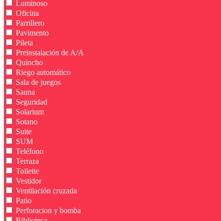
Luminoso
Oficina
Parrillero
Pavimento
Pileta
Preinstalación de A/A
Quincho
Riego automático
Sala de juegos
Sauna
Seguridad
Solarium
Sotano
Suite
SUM
Teléfono
Terraza
Toilette
Vestidor
Ventilación cruzada
Patio
Perforacion y bomba
Biblioteca