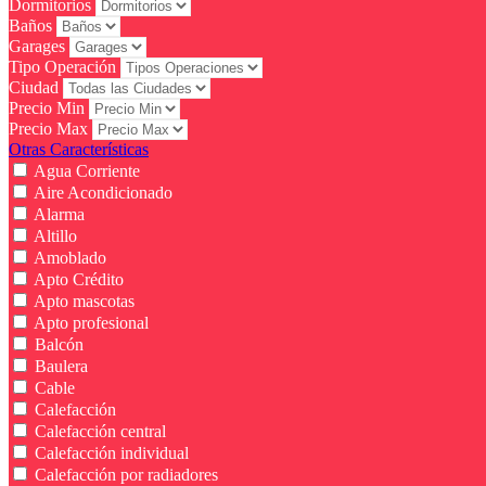
Dormitorios
Baños
Garages
Tipo Operación
Ciudad
Precio Min
Precio Max
Otras Características
Agua Corriente
Aire Acondicionado
Alarma
Altillo
Amoblado
Apto Crédito
Apto mascotas
Apto profesional
Balcón
Baulera
Cable
Calefacción
Calefacción central
Calefacción individual
Calefacción por radiadores