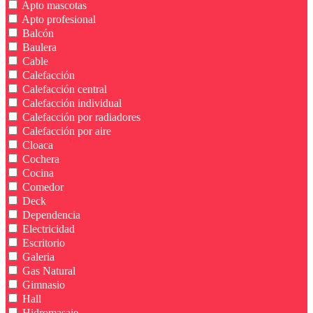
Apto mascotas
Apto profesional
Balcón
Baulera
Cable
Calefacción
Calefacción central
Calefacción individual
Calefacción por radiadores
Calefacción por aire
Cloaca
Cochera
Cocina
Comedor
Deck
Dependencia
Electricidad
Escritorio
Galeria
Gas Natural
Gimnasio
Hall
Hidromasaje