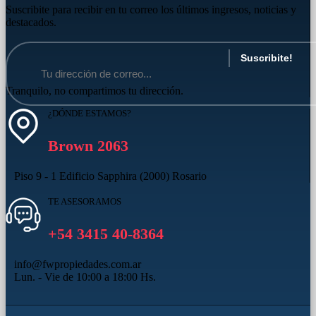
Suscribite para recibir en tu correo los últimos ingresos, noticias y
destacados.
Tranquilo, no compartimos tu dirección.
¿DÓNDE ESTAMOS?
Brown 2063
Piso 9 - 1 Edificio Sapphira (2000) Rosario
TE ASESORAMOS
+54 3415 40-8364
info@fwpropiedades.com.ar
Lun. - Vie de 10:00 a 18:00 Hs.