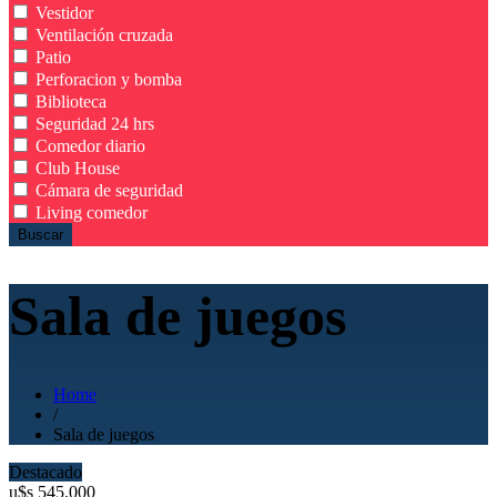
Vestidor
Ventilación cruzada
Patio
Perforacion y bomba
Biblioteca
Seguridad 24 hrs
Comedor diario
Club House
Cámara de seguridad
Living comedor
Buscar
Sala de juegos
Home
/
Sala de juegos
Destacado
u$s
545.000