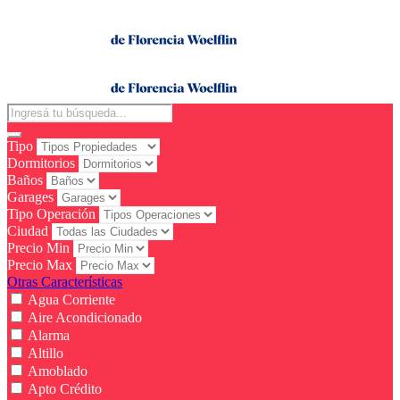
Tipo
Dormitorios
Baños
Garages
Tipo Operación
Ciudad
Precio Min
Precio Max
Otras Características
Agua Corriente
Aire Acondicionado
Alarma
Altillo
Amoblado
Apto Crédito