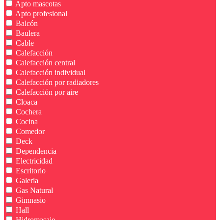
Apto mascotas
Apto profesional
Balcón
Baulera
Cable
Calefacción
Calefacción central
Calefacción individual
Calefacción por radiadores
Calefacción por aire
Cloaca
Cochera
Cocina
Comedor
Deck
Dependencia
Electricidad
Escritorio
Galeria
Gas Natural
Gimnasio
Hall
Hidromasaje