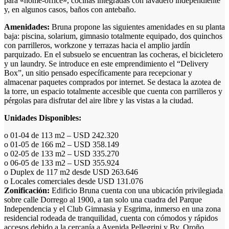
para «home-office», cocinas integradas con lavadero independiente
y, en algunos casos, baños con antebaño.
Amenidades:
Bruna propone las siguientes amenidades en su planta
baja: piscina, solarium, gimnasio totalmente equipado, dos quinchos
con parrilleros, workzone y terrazas hacia el amplio jardín
parquizado. En el subsuelo se encuentran las cocheras, el bicicletero
y un laundry. Se introduce en este emprendimiento el “Delivery
Box”, un sitio pensado específicamente para recepcionar y
almacenar paquetes comprados por internet. Se destaca la azotea de
la torre, un espacio totalmente accesible que cuenta con parrilleros y
pérgolas para disfrutar del aire libre y las vistas a la ciudad.
Unidades Disponibles:
o 01-04 de 113 m2 – USD 242.320
o 01-05 de 166 m2 – USD 358.149
o 02-05 de 133 m2 – USD 335.270
o 06-05 de 133 m2 – USD 355.924
o Duplex de 117 m2 desde USD 263.646
o Locales comerciales desde USD 131.076
Zonificación:
Edificio Bruna cuenta con una ubicación privilegiada
sobre calle Dorrego al 1900, a tan solo una cuadra del Parque
Independencia y el Club Gimnasia y Esgrima, inmerso en una zona
residencial rodeada de tranquilidad, cuenta con cómodos y rápidos
accesos debido a la cercanía a Avenida Pellegrini y Bv. Oroño.