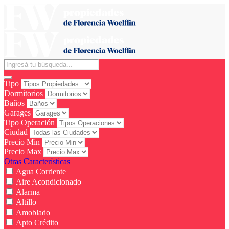
Tipo
Dormitorios
Baños
Garages
Tipo Operación
Ciudad
Precio Min
Precio Max
Otras Características
Agua Corriente
Aire Acondicionado
Alarma
Altillo
Amoblado
Apto Crédito