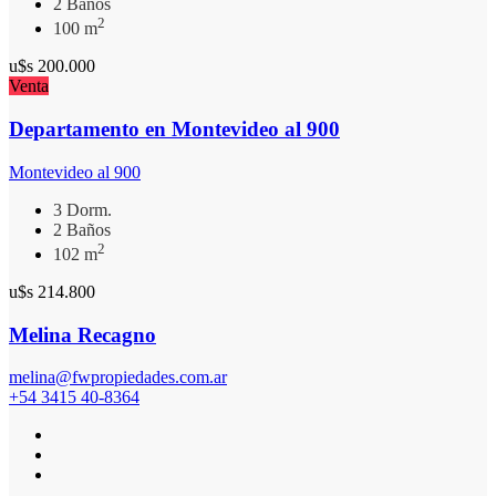
2 Baños
2
100 m
u$s
200.000
Venta
Departamento en Montevideo al 900
Montevideo al 900
3 Dorm.
2 Baños
2
102 m
u$s
214.800
Melina Recagno
melina@fwpropiedades.com.ar
+54 3415 40-8364