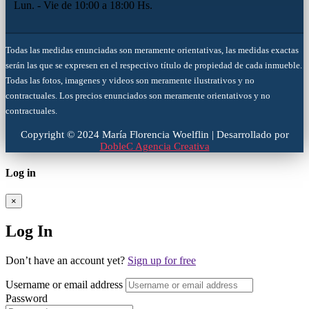
Lun. - Vie de 10:00 a 18:00 Hs.
Todas las medidas enunciadas son meramente orientativas, las medidas exactas
serán las que se expresen en el respectivo título de propiedad de cada inmueble.
Todas las fotos, imagenes y videos son meramente ilustrativos y no
contractuales. Los precios enunciados son meramente orientativos y no
contractuales.
Copyright © 2024 María Florencia Woelflin | Desarrollado por
DobleC Agencia Creativa
Log in
×
Log In
Don’t have an account yet?
Sign up for free
Username or email address
Password