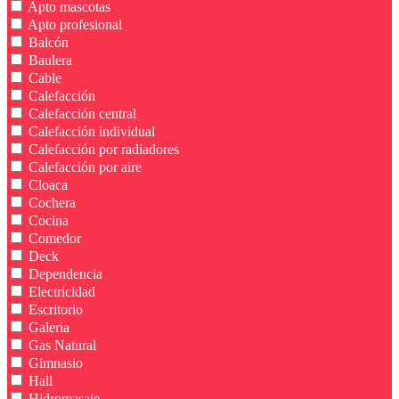
Apto mascotas
Apto profesional
Balcón
Baulera
Cable
Calefacción
Calefacción central
Calefacción individual
Calefacción por radiadores
Calefacción por aire
Cloaca
Cochera
Cocina
Comedor
Deck
Dependencia
Electricidad
Escritorio
Galeria
Gas Natural
Gimnasio
Hall
Hidromasaje