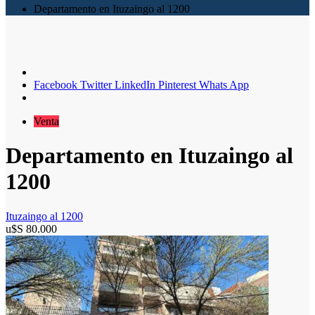
Departamento en Ituzaingo al 1200
Facebook
Twitter
LinkedIn
Pinterest
Whats App
Venta
Departamento en Ituzaingo al
1200
Ituzaingo al 1200
u$S
80.000