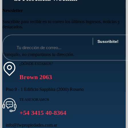
Newsletter
Suscribite para recibir en tu correo los últimos ingresos, noticias y
destacados.
Tranquilo, no compartimos tu dirección.
¿DÓNDE ESTAMOS?
Brown 2063
Piso 9 - 1 Edificio Sapphira (2000) Rosario
TE ASESORAMOS
+54 3415 40-8364
info@fwpropiedades.com.ar