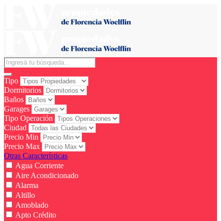
Tipo
Dormitorios
Baños
Garages
Tipo Operación
Ciudad
Precio Min
Precio Max
Otras Características
Agua Corriente
Aire Acondicionado
Alarma
Altillo
Amoblado
Apto Crédito