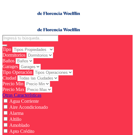
Tipo
Dormitorios
Baños
Garages
Tipo Operación
Ciudad
Precio Min
Precio Max
Otras Características
Agua Corriente
Aire Acondicionado
Alarma
Altillo
Amoblado
Apto Crédito