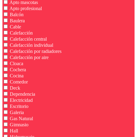
Apto mascotas
Apto profesional
Balcón
Baulera
Cable
Calefacción
Calefacción central
Calefacción individual
Calefacción por radiadores
Calefacción por aire
Cloaca
Cochera
Cocina
Comedor
Deck
Dependencia
Electricidad
Escritorio
Galeria
Gas Natural
Gimnasio
Hall
Hidromasaje