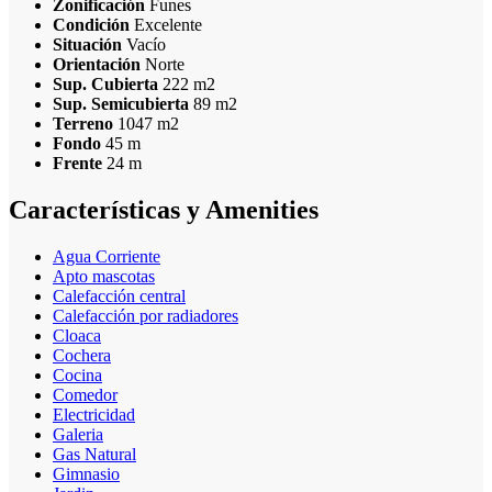
Zonificación
Funes
Condición
Excelente
Situación
Vacío
Orientación
Norte
Sup. Cubierta
222 m2
Sup. Semicubierta
89 m2
Terreno
1047 m2
Fondo
45 m
Frente
24 m
Características y Amenities
Agua Corriente
Apto mascotas
Calefacción central
Calefacción por radiadores
Cloaca
Cochera
Cocina
Comedor
Electricidad
Galeria
Gas Natural
Gimnasio