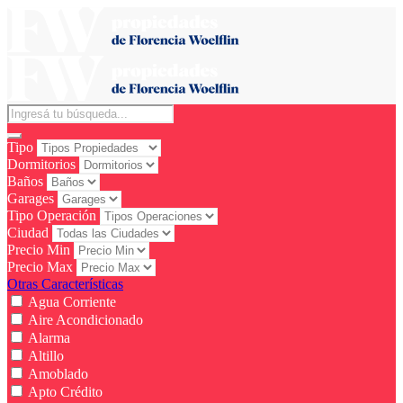
Tipo
Dormitorios
Baños
Garages
Tipo Operación
Ciudad
Precio Min
Precio Max
Otras Características
Agua Corriente
Aire Acondicionado
Alarma
Altillo
Amoblado
Apto Crédito