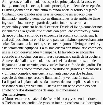
Al ingresar, el hall vincula los espacios principales de la casa, el
living-comedor, la cocina, la suite principal, el toilette de recepción.
El living-comedor se encuentra mirando hacia el fondo del jardín.
Contando con grandes aberturas se compone un espacio bien
iluminado, amplio y generoso en dimensiones. Este ambiente tiene
ingreso de luz norte y a partir de patios internos, se rodea de
vegetación y contacto hacia el exterior. Desde el living-comedor nos
vinculamos a la galería que cuenta con parrillero completo y barra
de apoyo. Hacia el fondo se encuentra la piscina con solárium, la
cual está posicionada en el terreno para su máximo aprovechamiento
solar. En cuanto a la cocina, se encuentra junto al living-comedor y
esta totalmente equipada. La misma cuenta con mobiliario completo,
una isla con desayunador y campana. El lavadero se encuentra
adosado a la cocina, con un ingreso secundario partir de la cochera.
A través del hall nos vinculamos hacia el ala dormitorios, donde
llegamos a la mastersuite, con visuales hacia el fondo del jardín. En
su interior nos encontramos con el vestidor de grandes dimensiones
y un baño completo que cuenta con antebaño con dos bachas,
espacio de ducha generoso e iluminación y ventilación natural.
La llegada a la planta alta se da a través de una amplia escalera con
descanso y un gran ventanal. Cuenta con un baño completo con
antebaño y dos dormitorios de amplias dimensiones.
Terminaciones:
o Muros exteriores material de frente blanco y yeso en interiores.
o Cielorraso suspendido de yeso en interior, cochera losa hormigón