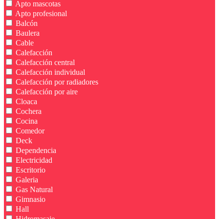
Apto mascotas
Apto profesional
Balcón
Baulera
Cable
Calefacción
Calefacción central
Calefacción individual
Calefacción por radiadores
Calefacción por aire
Cloaca
Cochera
Cocina
Comedor
Deck
Dependencia
Electricidad
Escritorio
Galeria
Gas Natural
Gimnasio
Hall
Hidromasaje