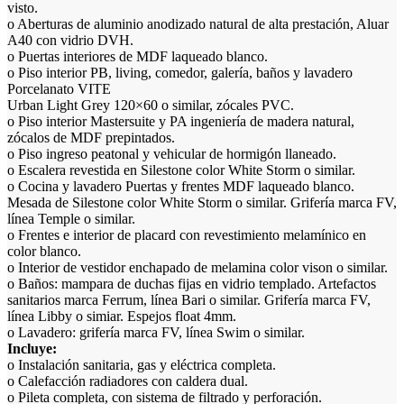
visto.
o Aberturas de aluminio anodizado natural de alta prestación, Aluar
A40 con vidrio DVH.
o Puertas interiores de MDF laqueado blanco.
o Piso interior PB, living, comedor, galería, baños y lavadero
Porcelanato VITE
Urban Light Grey 120×60 o similar, zócales PVC.
o Piso interior Mastersuite y PA ingeniería de madera natural,
zócalos de MDF prepintados.
o Piso ingreso peatonal y vehicular de hormigón llaneado.
o Escalera revestida en Silestone color White Storm o similar.
o Cocina y lavadero Puertas y frentes MDF laqueado blanco.
Mesada de Silestone color White Storm o similar. Grifería marca FV,
línea Temple o similar.
o Frentes e interior de placard con revestimiento melamínico en
color blanco.
o Interior de vestidor enchapado de melamina color vison o similar.
o Baños: mampara de duchas fijas en vidrio templado. Artefactos
sanitarios marca Ferrum, línea Bari o similar. Grifería marca FV,
línea Libby o simiar. Espejos float 4mm.
o Lavadero: grifería marca FV, línea Swim o similar.
Incluye:
o Instalación sanitaria, gas y eléctrica completa.
o Calefacción radiadores con caldera dual.
o Pileta completa, con sistema de filtrado y perforación.