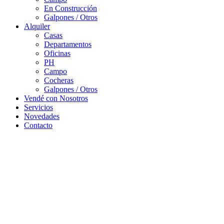
En Construcción
Galpones / Otros
Alquiler
Casas
Departamentos
Oficinas
PH
Campo
Cocheras
Galpones / Otros
Vendé con Nosotros
Servicios
Novedades
Contacto