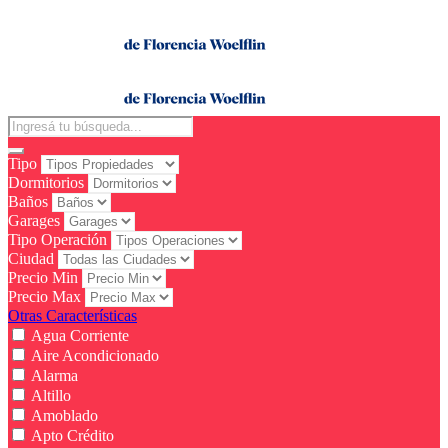
Tipo
Dormitorios
Baños
Garages
Tipo Operación
Ciudad
Precio Min
Precio Max
Otras Características
Agua Corriente
Aire Acondicionado
Alarma
Altillo
Amoblado
Apto Crédito