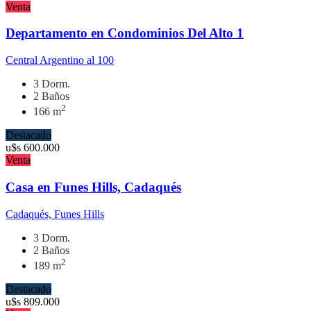
Venta
Departamento en Condominios Del Alto 1
Central Argentino al 100
3 Dorm.
2 Baños
2
166 m
Destacado
u$s
600.000
Venta
Casa en Funes Hills, Cadaqués
Cadaqués, Funes Hills
3 Dorm.
2 Baños
2
189 m
Destacado
u$s
809.000