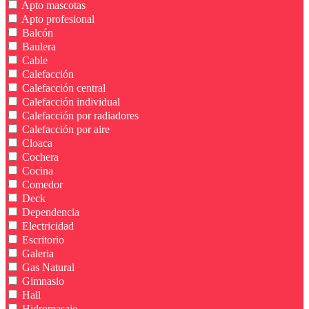
Apto mascotas
Apto profesional
Balcón
Baulera
Cable
Calefacción
Calefacción central
Calefacción individual
Calefacción por radiadores
Calefacción por aire
Cloaca
Cochera
Cocina
Comedor
Deck
Dependencia
Electricidad
Escritorio
Galeria
Gas Natural
Gimnasio
Hall
Hidromasaje