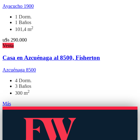
Ayacucho 1900
1 Dorm.
1 Baños
2
101,4 m
u$s
290.000
Venta
Casa en Azcuénaga al 8500, Fisherton
Azcuénaga 8500
4 Dorm.
3 Baños
2
300 m
Más