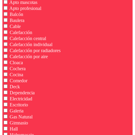
Apto mascotas
Apto profesional
Balcón
Baulera
Cable
Calefacción
Calefacción central
Calefacción individual
Calefacción por radiadores
Calefacción por aire
Cloaca
Cochera
Cocina
Comedor
Deck
Dependencia
Electricidad
Escritorio
Galeria
Gas Natural
Gimnasio
Hall
Hidromasaje