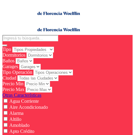
Tipo
Dormitorios
Baños
Garages
Tipo Operación
Ciudad
Precio Min
Precio Max
Otras Características
Agua Corriente
Aire Acondicionado
Alarma
Altillo
Amoblado
Apto Crédito