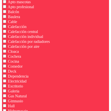
Apto mascotas
Apto profesional
Balcón
Baulera
Cable
Calefacción
Calefacción central
Calefacción individual
Calefacción por radiadores
Calefacción por aire
Cloaca
Cochera
Cocina
Comedor
Deck
Dependencia
Electricidad
Escritorio
Galeria
Gas Natural
Gimnasio
Hall
Hidromasaje