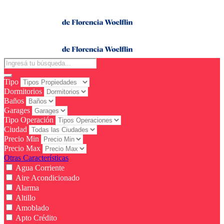
Tipo
Dormitorios
Baños
Garages
Tipo Operación
Ciudad
Precio Min
Precio Max
Otras Características
Agua Corriente
Aire Acondicionado
Alarma
Altillo
Amoblado
Apto Crédito