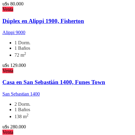
u$s
80.000
Venta
Dúplex en Alippi 1900, Fisherton
Alippi 9000
1 Dorm.
1 Baños
2
72 m
u$s
129.000
Venta
Casa en San Sebastián 1400, Funes Town
San Sebastian 1400
2 Dorm.
1 Baños
2
138 m
u$s
280.000
Venta