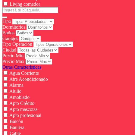
Living comedor
Tipo
Dormitorios
Baños
Garages
Tipo Operación
Ciudad
Precio Min
Precio Max
Otras Características
Agua Corriente
Aire Acondicionado
Alarma
Altillo
Amoblado
Apto Crédito
Apto mascotas
Apto profesional
Balcón
Baulera
Cable