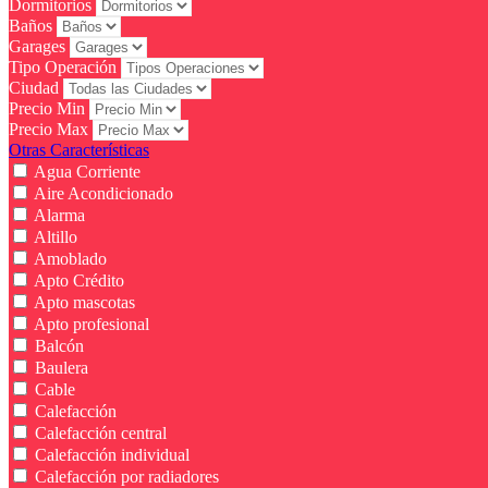
Dormitorios
Baños
Garages
Tipo Operación
Ciudad
Precio Min
Precio Max
Otras Características
Agua Corriente
Aire Acondicionado
Alarma
Altillo
Amoblado
Apto Crédito
Apto mascotas
Apto profesional
Balcón
Baulera
Cable
Calefacción
Calefacción central
Calefacción individual
Calefacción por radiadores