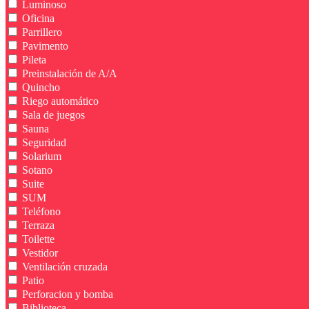
Luminoso
Oficina
Parrillero
Pavimento
Pileta
Preinstalación de A/A
Quincho
Riego automático
Sala de juegos
Sauna
Seguridad
Solarium
Sotano
Suite
SUM
Teléfono
Terraza
Toilette
Vestidor
Ventilación cruzada
Patio
Perforacion y bomba
Biblioteca