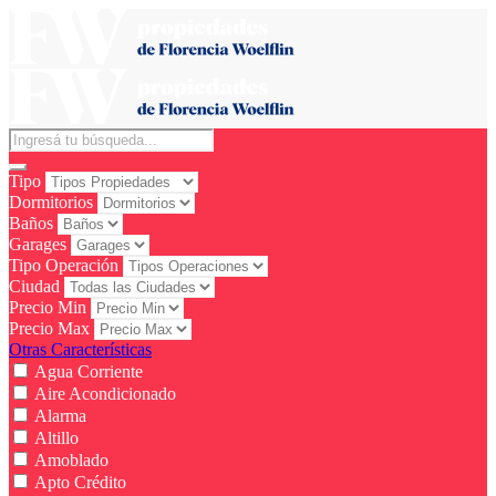
Tipo
Dormitorios
Baños
Garages
Tipo Operación
Ciudad
Precio Min
Precio Max
Otras Características
Agua Corriente
Aire Acondicionado
Alarma
Altillo
Amoblado
Apto Crédito