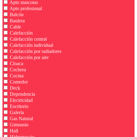
Apto mascotas
Apto profesional
Balcón
Baulera
Cable
Calefacción
Calefacción central
Calefacción individual
Calefacción por radiadores
Calefacción por aire
Cloaca
Cochera
Cocina
Comedor
Deck
Dependencia
Electricidad
Escritorio
Galeria
Gas Natural
Gimnasio
Hall
Hidromasaje