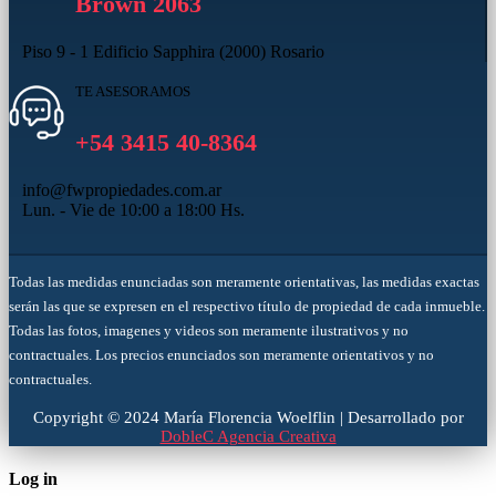
Brown 2063
Piso 9 - 1 Edificio Sapphira (2000) Rosario
TE ASESORAMOS
+54 3415 40-8364
info@fwpropiedades.com.ar
Lun. - Vie de 10:00 a 18:00 Hs.
Todas las medidas enunciadas son meramente orientativas, las medidas exactas
serán las que se expresen en el respectivo título de propiedad de cada inmueble.
Todas las fotos, imagenes y videos son meramente ilustrativos y no
contractuales. Los precios enunciados son meramente orientativos y no
contractuales.
Copyright © 2024 María Florencia Woelflin | Desarrollado por
DobleC Agencia Creativa
Log in