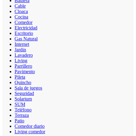
Baulera
Cable
Cloaca
Cocina
Comedor
Electricidad
Escritorio
Gas Natural
Internet
Jardin
Lavadero
Living
Parrillero
Pavimento
Pileta
Quincho
Sala de juegos
Seguridad
Solarium
SUM
Teléfono
Terraza
Patio
Comedor diario
Living comedor